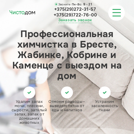
Звоните
Пн-Вс:
9 - 21
+375(29)272-31-57
+375(29)722-76-00
Заказать звонок
Профессиональная
химчистка в Бресте,
ХИМЧИСТКА ДИВАНОВ И КОВРОВ
Жабинке, Кобрине и
УБОРКА
Каменце с выездом на
дом
НАШИ РАБОТЫ
О КОМПАНИИ
Удалим запах
Отмоем разводы—
Устраним
КОНТАКТЫ
мочи, плесени,
выведем пятна от
засаленность
сырости, затхлый
еды и напитков
ткани
запах, запах от
домашних
животных